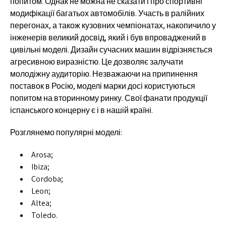
попитом. Однак не можна не сказати і про спортивні
модифікації багатьох автомобілів. Участь в ралійних
перегонах, а також кузовних чемпіонатах, накопичило у
інженерів великий досвід, який і був впроваджений в
цивільні моделі. Дизайн сучасних машин відрізняється
агресивною виразністю. Це дозволяє залучати
молодіжну аудиторію. Незважаючи на припинення
поставок в Росію, моделі марки досі користуються
попитом на вторинному ринку. Свої фанати продукції
іспанського концерну є і в нашій країні.
Розглянемо популярні моделі:
Arosa;
Ibiza;
Cordoba;
Leon;
Altea;
Toledo.