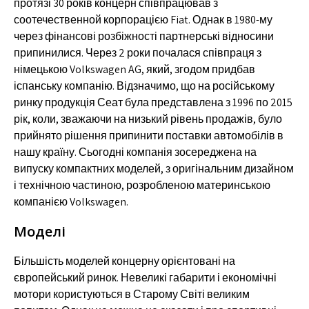
протязі 30 років концерн співпрацював з
соотечественной корпорацією Fiat. Однак в 1980-му
через фінансові розбіжності партнерські відносини
припинилися. Через 2 роки почалася співпраця з
німецькою Volkswagen AG, який, згодом придбав
іспанську компанію. Відзначимо, що на російському
ринку продукція Сеат була представлена ​​з 1996 по 2015
рік, коли, зважаючи на низький рівень продажів, було
прийнято рішення припинити поставки автомобілів в
нашу країну. Сьогодні компанія зосереджена на
випуску компактних моделей, з оригінальним дизайном
і технічною частиною, розробленою материнською
компанією Volkswagen.
Моделі
Більшість моделей концерну орієнтовані на
європейський ринок. Невеликі габарити і економічні
мотори користуються в Старому Світі великим