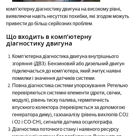
комп’ютерну діагностику двигуна на високому рівні,
виявляючи навіть несуттєві похибки, які згодом можуть
привести до більш серйозних проблем.
Що входить в комп’ютерну
діагностику двигуна
Комп’ютерна діагностика двигуна внутрішнього
згоряння (ДВЗ). Бензиновий або дизельний двигун
підключається до комп’ютера, який зчитує наявні
помилки і значення датчиків системи.
Повна діагностика системи упорскування. Ретельно
перевіряються системні елементи (дроти, свічки,
модулі), рівень тиску палива, герметичність
впускного колектора (перевіряється за допомогою
генератора диму), газоаналізу (рівень вихлопів СО2
і О2 і СО-СН), сигналів датчика осцилографа.
Діагностика поточного стану і наявного ресурсу