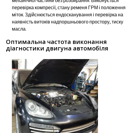
механічної частини без розбирання. Виконується
перевірка компресії, стану ременя ГРМ і положення
міток. Здійснюється ендосканування і перевірка на
наявність витоків надпоршньового простору, тиску
масла.
Оптимальна частота виконання
діагностики двигуна автомобіля