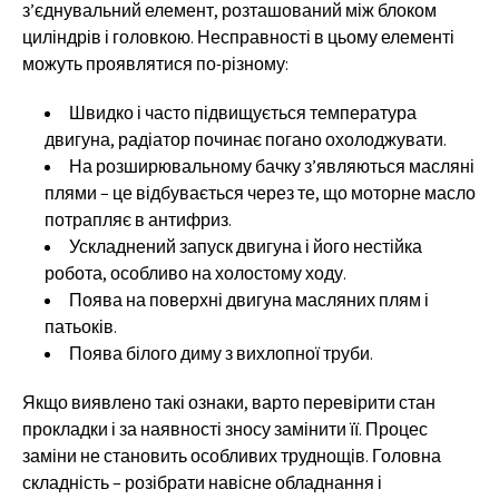
з’єднувальний елемент, розташований між блоком
циліндрів і головкою. Несправності в цьому елементі
можуть проявлятися по-різному:
Швидко і часто підвищується температура
двигуна, радіатор починає погано охолоджувати.
На розширювальному бачку з’являються масляні
плями – це відбувається через те, що моторне масло
потрапляє в антифриз.
Ускладнений запуск двигуна і його нестійка
робота, особливо на холостому ходу.
Поява на поверхні двигуна масляних плям і
патьоків.
Поява білого диму з вихлопної труби.
Якщо виявлено такі ознаки, варто перевірити стан
прокладки і за наявності зносу замінити її. Процес
заміни не становить особливих труднощів. Головна
складність – розібрати навісне обладнання і