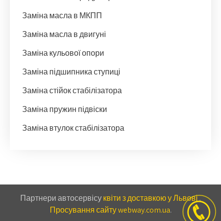
Заміна масла в МКПП
Заміна масла в двигуні
Заміна кульової опори
Заміна підшипника ступиці
Заміна стійок стабілізатора
Заміна пружин підвіски
Заміна втулок стабілізатора
Партнери автосервісу
квіти з доставкою у Львові
.
Просування сайту webway.com.ua
.