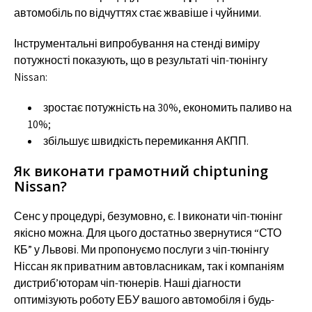
автомобіль по відчуттях стає жвавіше і чуйними.
Інструментальні випробування на стенді виміру
потужності показують, що в результаті чіп-тюнінгу
Nissan:
зростає потужність на 30%, економить паливо на
10%;
збільшує швидкість перемикання АКПП.
Як виконати грамотний chiptuning
Nissan?
Сенс у процедурі, безумовно, є. І виконати чіп-тюнінг
якісно можна. Для цього достатньо звернутися “СТО
КБ” у Львові. Ми пропонуємо послуги з чіп-тюнінгу
Ніссан як приватним автовласникам, так і компаніям
дистриб’юторам чіп-тюнерів. Наші діагности
оптимізують роботу ЕБУ вашого автомобіля і будь-