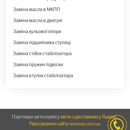
Заміна масла в МКПП
Заміна масла в двигуні
Заміна кульової опори
Заміна підшипника ступиці
Заміна стійок стабілізатора
Заміна пружин підвіски
Заміна втулок стабілізатора
Партнери автосервісу
квіти з доставкою у Львові
.
Просування сайту webway.com.ua
.