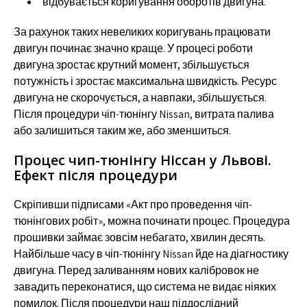
відбувається коригування оборотів двигуна.
За рахунок таких невеликих коригувань працювати
двигун починає значно краще. У процесі роботи
двигуна зростає крутний момент, збільшується
потужність і зростає максимальна швидкість. Ресурс
двигуна не скорочується, а навпаки, збільшується.
Після процедури чіп-тюнінгу Nissan, витрата палива
або залишиться таким же, або зменшиться.
Процес чип-тюнінгу Ніссан у Львові.
Ефект після процедури
Скріпивши підписами «Акт про проведення чіп-
тюнінгових робіт», можна починати процес. Процедура
прошивки займає зовсім небагато, хвилин десять.
Найбільше часу в чіп-тюнінгу Nissan йде на діагностику
двигуна. Перед заливанням нових калібровок не
завадить переконатися, що система не видає ніяких
помилок. Після процедури наш піддослідний